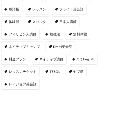
単語帳
レッスン
フライト英会話
体験談
スパルタ
日本人講師
フィリピン人講師
勉強法
無料体験
ネイティブキャンプ
DMM英会話
料金プラン
ネイティブ講師
QQ English
レッスンチケット
TESOL
セブ島
レアジョブ英会話