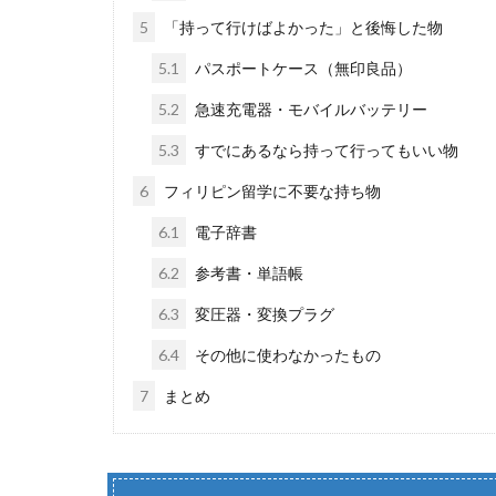
5
「持って行けばよかった」と後悔した物
5.1
パスポートケース（無印良品）
5.2
急速充電器・モバイルバッテリー
5.3
すでにあるなら持って行ってもいい物
6
フィリピン留学に不要な持ち物
6.1
電子辞書
6.2
参考書・単語帳
6.3
変圧器・変換プラグ
6.4
その他に使わなかったもの
7
まとめ