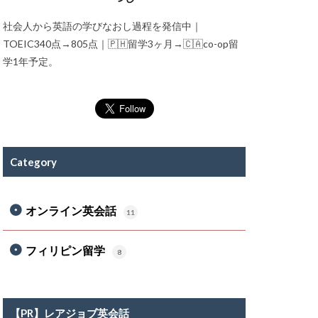
社会人から英語の学びなおし過程を発信中｜
TOEIC340点→805点｜🇵🇭留学3ヶ月→🇨🇦co-op留
学1年予定。
Category
オンライン英会話
11
フィリピン留学
8
【PR】レアジョブ英会話