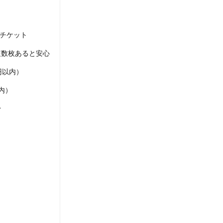
てチケット
複数枚あると安心
円以内）
内）
粉