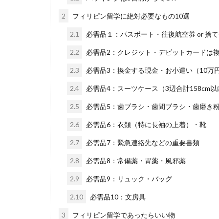
2
フィリピン留学に絶対必要なもの10選
2.1
必需品１：パスポート・往復航空券 or 捨
2.2
必需品2：クレジット・デビットカードは
2.3
必需品3：換金する現金・お小遣い（10万
2.4
必需品4：スーツケース（3辺合計158cm以
2.5
必需品5：歯ブラシ・歯間ブラシ・歯磨き
2.6
必需品6：衣類（特に長袖の上着）・靴
2.7
必需品7：緊急連絡先などの重要書類
2.8
必需品8：常備薬・胃薬・風邪薬
2.9
必需品9：リュック・バッグ
2.10
必需品10：文房具
3
フィリピン留学であったらいい物