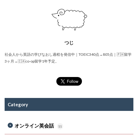
つじ
社会人から英語の学びなおし過程を発信中｜TOEIC340点→805点｜🇵🇭留学
3ヶ月→🇨🇦co-op留学1年予定。
Category
オンライン英会話
11