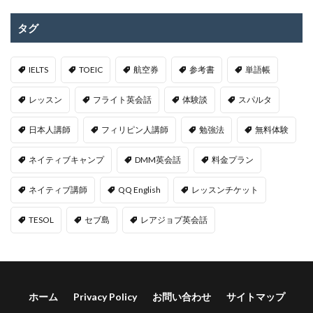
タグ
IELTS
TOEIC
航空券
参考書
単語帳
レッスン
フライト英会話
体験談
スパルタ
日本人講師
フィリピン人講師
勉強法
無料体験
ネイティブキャンプ
DMM英会話
料金プラン
ネイティブ講師
QQ English
レッスンチケット
TESOL
セブ島
レアジョブ英会話
ホーム
Privacy Policy
お問い合わせ
サイトマップ