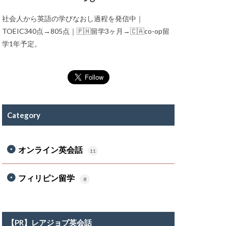
社会人から英語の学びなおし過程を発信中｜
TOEIC340点→805点｜🇵🇭留学3ヶ月→🇨🇦co-op留
学1年予定。
Category
オンライン英会話
11
フィリピン留学
8
【PR】レアジョブ英会話