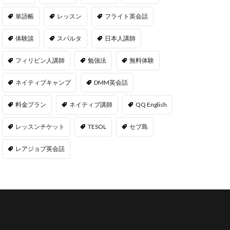
単語帳
レッスン
フライト英会話
体験談
スパルタ
日本人講師
フィリピン人講師
勉強法
無料体験
ネイティブキャンプ
DMM英会話
料金プラン
ネイティブ講師
QQ English
レッスンチケット
TESOL
セブ島
レアジョブ英会話