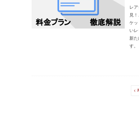
レア
見！
ケッ
いレ
新た
す。
P