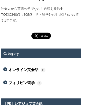
社会人から英語の学びなおし過程を発信中｜
TOEIC340点→805点｜🇵🇭留学3ヶ月→🇨🇦co-op留
学1年予定。
Category
オンライン英会話
11
フィリピン留学
8
【PR】レアジョブ英会話