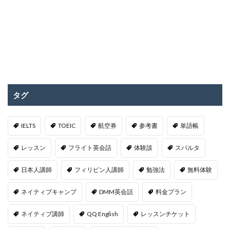
タグ
IELTS
TOEIC
航空券
参考書
単語帳
レッスン
フライト英会話
体験談
スパルタ
日本人講師
フィリピン人講師
勉強法
無料体験
ネイティブキャンプ
DMM英会話
料金プラン
ネイティブ講師
QQ English
レッスンチケット