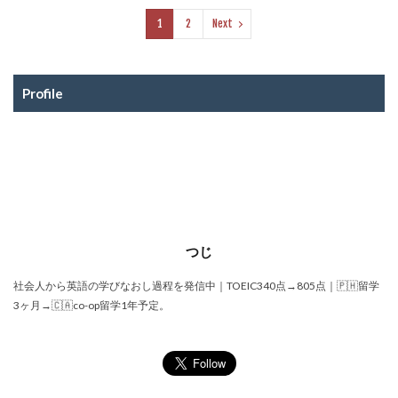
1
2
Next
Profile
つじ
社会人から英語の学びなおし過程を発信中｜TOEIC340点→805点｜🇵🇭留学
3ヶ月→🇨🇦co-op留学1年予定。